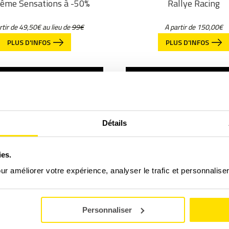
ême Sensations à -50%
Rallye Racing
rtir de
49,50
€
au lieu de
99€
A partir de
150,00
€
PLUS D'INFOS
PLUS D'INFOS
Détails
ies.
Stage performances
Découverte Pilotag
our améliorer votre expérience, analyser le trafic et personnalise
A partir de
450,00
€
A partir de
290,00
€
PLUS D'INFOS
PLUS D'INFOS
Personnaliser