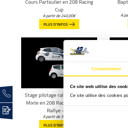
Cours Particulier en 208 Racing
Bapt
Cup
A pa
A partir de
240,00
€
PLUS D'INFOS
Consentement
Ce site web utilise des cook
Stage pilotage rallye particulier
Ce site utilise des cookies p
Mixte en 208 Racing Cup et C2
Rallye – 2h
A partir de
390,00
€
PLUS D'INFOS