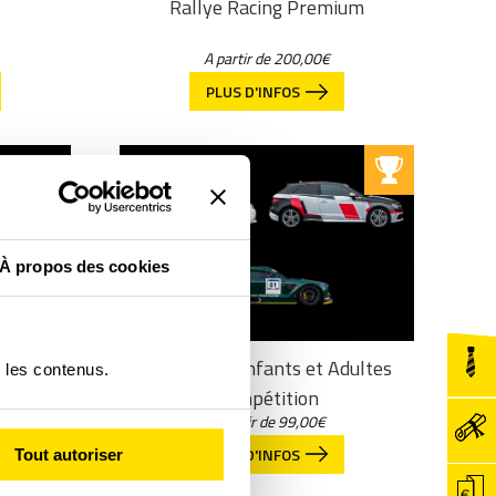
Rallye Racing Premium
A partir de
200,00
€
PLUS D'INFOS
À propos des cookies
e
Baptêmes Enfants et Adultes
r les contenus.
Compétition
A partir de
99,00
€
PLUS D'INFOS
Tout autoriser