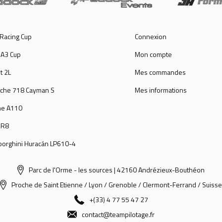
Racing Cup
Connexion
 A3 Cup
Mon compte
t 2L
Mes commandes
che 718 Cayman S
Mes informations
ne A110
 R8
orghini Huracán LP610-4
Parc de l'Orme - les sources | 42160 Andrézieux-Bouthéon
Proche de Saint Etienne / Lyon / Grenoble / Clermont-Ferrand / Suiss
+(33) 4 77 55 47 27
contact@teampilotage.fr