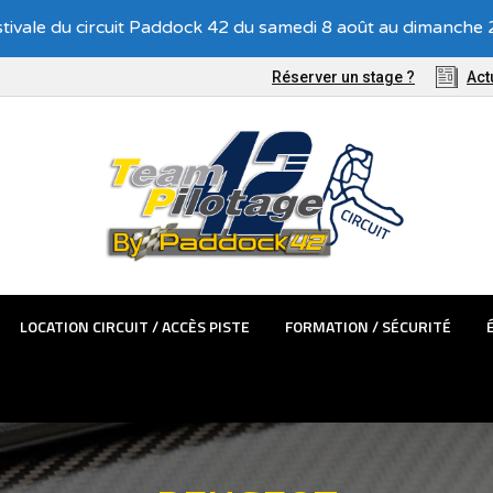
Recevez nos offres exclusives !
tivale du circuit Paddock 42 du samedi 8 août au dimanche 2
TÊMES PASSAGER
LOCATION CIRCUIT / ACCÈS PISTE
FORMATIO
Réserver un stage ?
Act
LOCATION CIRCUIT / ACCÈS PISTE
FORMATION / SÉCURITÉ