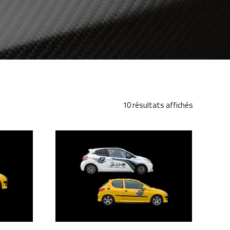
Trié
10 résultats affichés
par
popularité