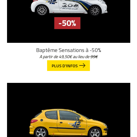
Baptême Sensations à -50%
A partir de
49,50
€
au lieu de
99€
PLUS D'INFOS