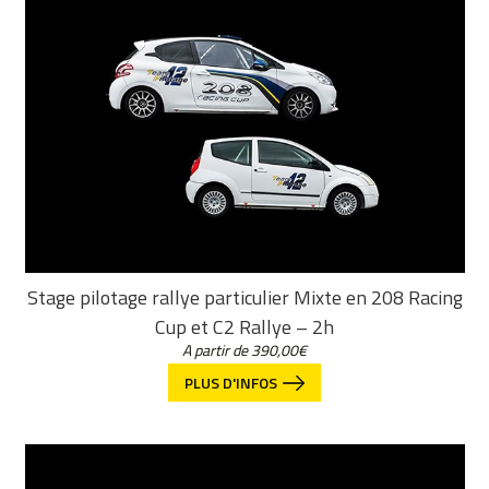
Stage pilotage rallye particulier Mixte en 208 Racing
Cup et C2 Rallye – 2h
A partir de
390,00
€
PLUS D'INFOS