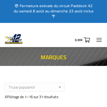
Recevez nos offres exclusives !
😎 Fermeture estivale du circuit Paddock 42
du samedi 8 août au dimanche 23 août inclus
🌴
0,00
€
MARQUES
Vous êtes ici :
Trié
Affichage de 1–16 sur 31 résultats
par