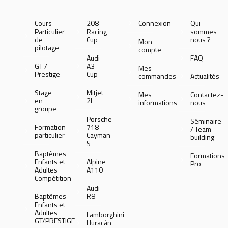
Cours
208
Connexion
Qui
Particulier
Racing
sommes
de
Cup
nous ?
Mon
pilotage
compte
Audi
FAQ
GT /
A3
Mes
Prestige
Cup
commandes
Actualités
Stage
Mitjet
Mes
Contactez-
en
2L
informations
nous
groupe
Porsche
Séminaire
Formation
718
/ Team
particulier
Cayman
building
S
Baptêmes
Formations
Enfants et
Alpine
Pro
Adultes
A110
Compétition
Audi
Baptêmes
R8
Enfants et
Adultes
Lamborghini
GT/PRESTIGE
Huracán