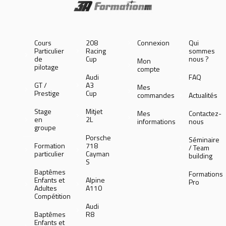
Cours
208
Connexion
Qui
Particulier
Racing
sommes
de
Cup
nous ?
Mon
pilotage
compte
Audi
FAQ
GT /
A3
Mes
Prestige
Cup
commandes
Actualités
Stage
Mitjet
Mes
Contactez-
en
2L
informations
nous
groupe
Porsche
Séminaire
Formation
718
/ Team
particulier
Cayman
building
S
Baptêmes
Formations
Enfants et
Alpine
Pro
Adultes
A110
Compétition
Audi
Baptêmes
R8
Enfants et