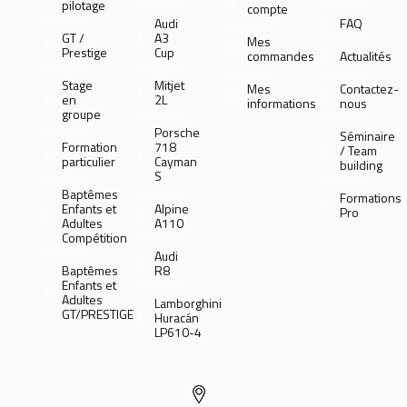
pilotage
compte
Audi
FAQ
GT /
A3
Mes
Prestige
Cup
commandes
Actualités
Stage
Mitjet
Mes
Contactez-
en
2L
informations
nous
groupe
Porsche
Séminaire
Formation
718
/ Team
particulier
Cayman
building
S
Baptêmes
Formations
Enfants et
Alpine
Pro
Adultes
A110
Compétition
Audi
Baptêmes
R8
Enfants et
Adultes
Lamborghini
GT/PRESTIGE
Huracán
LP610-4