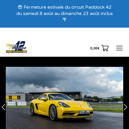
Recevez nos offres exclusives !
😎 Fermeture estivale du circuit Paddock 42
du samedi 8 août au dimanche 23 août inclus
🌴
0,00
€