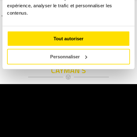
expérience, analyser le trafic et personnaliser les
contenus.
C'est quoi l'assurance dégâts matériel ?
Tout autoriser
Permis B obligatoire à présenter le jour du stage.
Personnaliser
DÉCOUVREZ NOTRE PORSCHE 718
CAYMAN S