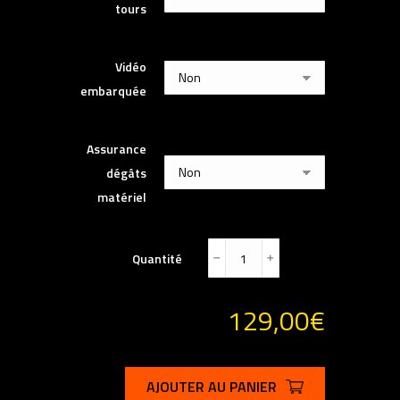
tours
Vidéo
embarquée
Assurance
dégâts
matériel
Quantité
﹣
﹢
129,00
€
AJOUTER AU PANIER