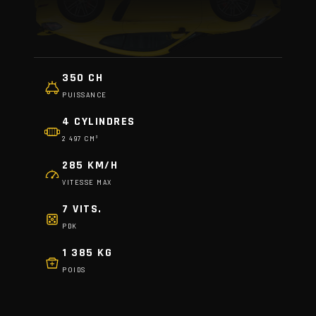
350 CH
PUISSANCE
4 CYLINDRES
2 497 CM³
285 KM/H
VITESSE MAX
7 VITS.
PDK
1 385 KG
POIDS