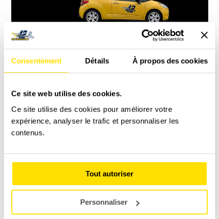
Consentement
Détails
À propos des cookies
Découverte Pilotage
A partir de
290,00
€
PLUS D'INFOS
Ce site web utilise des cookies.
Ce site utilise des cookies pour améliorer votre
expérience, analyser le trafic et personnaliser les
contenus.
Tout autoriser
Personnaliser