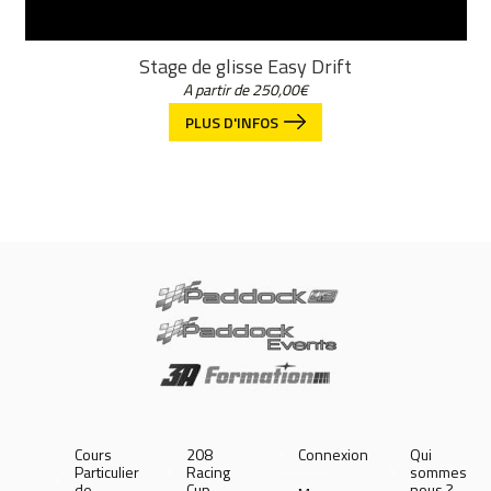
Stage de glisse Easy Drift
A partir de
250,00
€
PLUS D'INFOS
Cours
208
Connexion
Qui
Particulier
Racing
sommes
de
Cup
nous ?