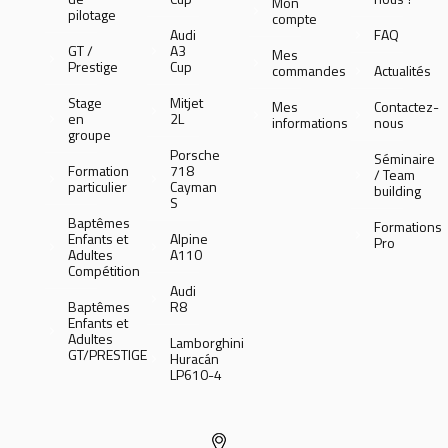
Mon
pilotage
compte
Audi
FAQ
GT /
A3
Mes
Prestige
Cup
commandes
Actualités
Stage
Mitjet
Mes
Contactez-
en
2L
informations
nous
groupe
Porsche
Séminaire
Formation
718
/ Team
particulier
Cayman
building
S
Baptêmes
Formations
Enfants et
Alpine
Pro
Adultes
A110
Compétition
Audi
Baptêmes
R8
Enfants et
Adultes
Lamborghini
GT/PRESTIGE
Huracán
LP610-4