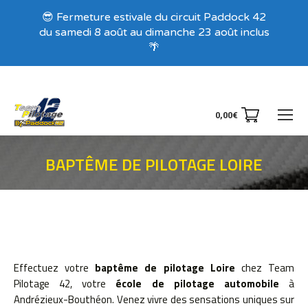
😎 Fermeture estivale du circuit Paddock 42
du samedi 8 août au dimanche 23 août inclus
🌴
0,00
€
BAPTÊME DE PILOTAGE LOIRE
Vous êtes ici :
Effectuez votre
baptême de pilotage Loire
chez Team
Pilotage 42, votre
école de pilotage automobile
à
Andrézieux-Bouthéon. Venez vivre des sensations uniques sur