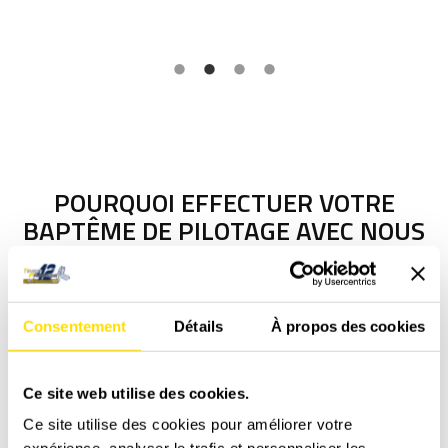
POURQUOI EFFECTUER VOTRE
BAPTÊME DE PILOTAGE AVEC NOUS
?
Team Pilotage 42 est un
pôle de pilotage historique
présent
depuis plus de 30ans dans la Loire. Nous nous sommes
Consentement
Détails
À propos des cookies
rapidement développé et nous proposons aujourd’hui des
activités uniques autour du pilotage.
Du stage de pilotage à
la location de piste
en passant par
la formation de
Ce site web utilise des cookies.
conduite,
nous intervenons dans tous les domaines dédiés à
Ce site utilise des cookies pour améliorer votre
la route et aux sensations. Nous sommes
une entreprise