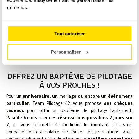
expérience, analyser le trafic et personnaliser les
familiale
valorisant la proximité avec tous ses clients. C’est
contenus.
pourquoi dès votre arrivée, nous effectuerons
un accueil
personnalisé
et vous présenterons en détails
votre
baptême de pilotage Loire.
Tout autoriser
Découvrir notre école
Personnaliser
OFFREZ UN BAPTÊME DE PILOTAGE
À VOS PROCHES !
Pour un
anniversaire, un mariage ou encore un événement
particulier
, Team Pilotage 42 vous propose
ses chèques
cadeaux
pour offrir un baptême de pilotage facilement.
Valable 6 mois
avec des
réservations possibles 7 jours sur
7,
ils vous permettent d’indiquer le montant que vous
souhaitez et est valable sur toutes les prestations. Vous
pouvez également offrir directement le
baptême sensations