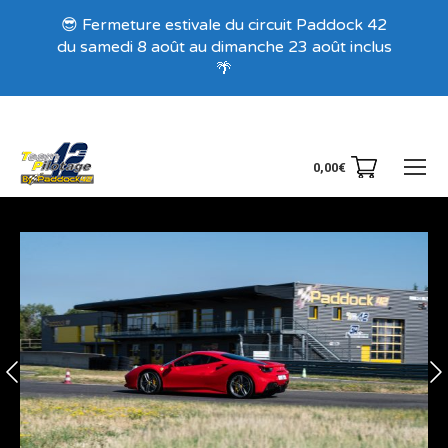
Recevez nos offres exclusives !
😎 Fermeture estivale du circuit Paddock 42
du samedi 8 août au dimanche 23 août inclus
🌴
0,00
€