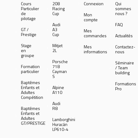
Cours
208
Connexion
Qui
Particulier
Racing
sommes
de
Cup
nous ?
Mon
pilotage
compte
Audi
FAQ
GT /
A3
Mes
Prestige
Cup
commandes
Actualités
Stage
Mitjet
Mes
Contactez-
en
2L
informations
nous
groupe
Porsche
Séminaire
Formation
718
/ Team
particulier
Cayman
building
S
Baptêmes
Formations
Enfants et
Alpine
Pro
Adultes
A110
Compétition
Audi
Baptêmes
R8
Enfants et
Adultes
Lamborghini
GT/PRESTIGE
Huracán
LP610-4