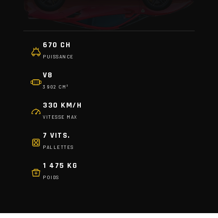
670 CH
PUISSANCE
V8
3 902 CM³
330 KM/H
VITESSE MAX
7 VITS.
PALLETTES
1 475 KG
POIDS