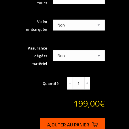
tours
Vidéo
embarquée
Assurance
dégâts
matériel
Quantité
﹣
﹢
199,00
€
AJOUTER AU PANIER