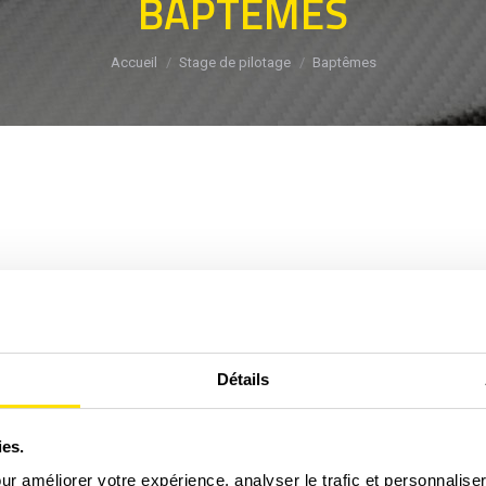
BAPTÊMES
Vous êtes ici :
Accueil
Stage de pilotage
Baptêmes
Détails
ies.
our améliorer votre expérience, analyser le trafic et personnalise