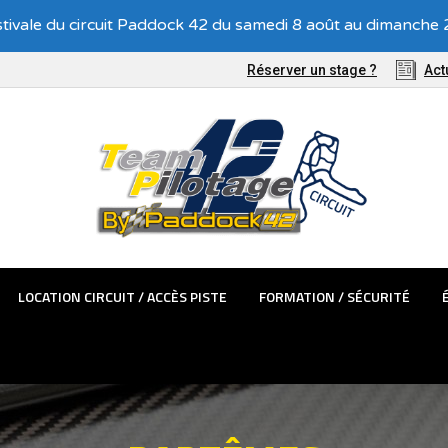
Recevez nos offres exclusives !
tivale du circuit Paddock 42 du samedi 8 août au dimanche 2
TÊMES PASSAGER
LOCATION CIRCUIT / ACCÈS PISTE
FORMATIO
Réserver un stage ?
Act
LOCATION CIRCUIT / ACCÈS PISTE
FORMATION / SÉCURITÉ