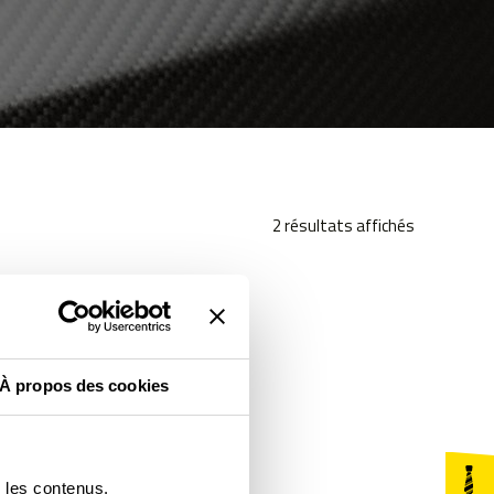
Trié
2 résultats affichés
par
popularité
À propos des cookies
r les contenus.