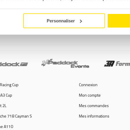
mes Enfants et Adultes
Baptêmes Enfants et A
GT/PRESTIGE
Compétition
A partir de
109,00
€
A partir de
99,00
€
Personnaliser
PLUS D'INFOS
PLUS D'INFOS
Racing Cup
Connexion
 A3 Cup
Mon compte
t 2L
Mes commandes
che 718 Cayman S
Mes informations
ne A110