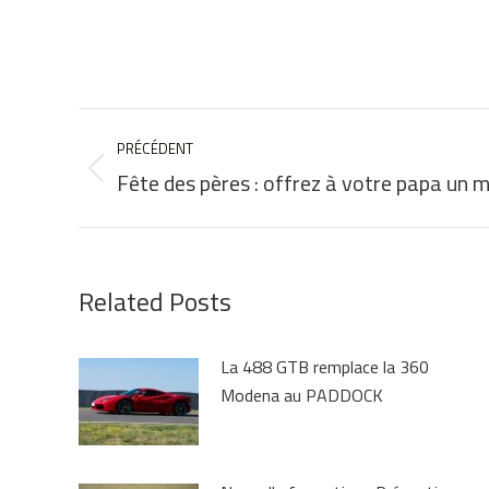
NAVIGATION
PRÉCÉDENT
ARTICLE
Fête des pères : offrez à votre papa un 
Article
précédent
:
Related Posts
La 488 GTB remplace la 360
Modena au PADDOCK