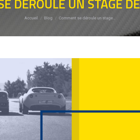
E DÉROULE UN STAGE DE 
Vous êtes ici :
Accueil
Blog
Comment se déroule un stage…