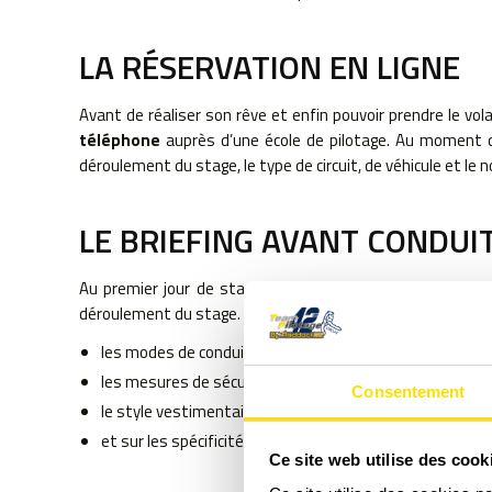
LA RÉSERVATION EN LIGNE
Avant de réaliser son rêve et enfin pouvoir prendre le vol
télé
phone
auprès d’une école de pilotage. Au moment de 
déroulement du stage, le type de circuit, de véhicule et le 
LE BRIEFING AVANT CONDUI
Au premier jour de stage, après l’obtention de votre bad
déroulement du stage. Il vous en apprendra beaucoup sur :
les modes de conduite
les mesures de sécurité
Consentement
le style vestimentaire adapté à la conduite durant les 
et sur les spécificités du circuit.
Ce site web utilise des cook