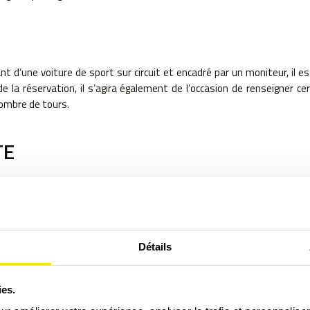
ant d’une voiture de sport sur circuit et encadré par un moniteur, il 
la réservation, il s’agira également de l’occasion de renseigner c
nombre de tours.
TE
ge à l’accueil, vous serez encadré par des pilotes expérimentés qui
Détails
cours
ies.