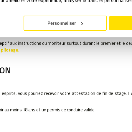
our améliorer votre expérience, analyser le trafic et personnalise
l’intérieur du véhicule, son allure ainsi que ses spécificités. Ensuite, 
Personnaliser
Il vous apporte des indications sur la trajectoire, les risques présent
ptif aux instructions du moniteur surtout durant le premier et le deu
 pilotage
.
ION
 esprits, vous pourrez recevoir votre attestation de fin de stage. Il
oir au moins 18 ans et un permis de conduire valide.