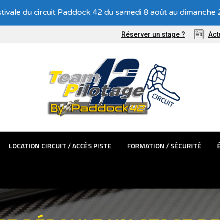
Recevez nos offres exclusives !
tivale du circuit Paddock 42 du samedi 8 août au dimanche 2
TÊMES PASSAGER
LOCATION CIRCUIT / ACCÈS PISTE
FORMATIO
Réserver un stage ?
Act
LOCATION CIRCUIT / ACCÈS PISTE
FORMATION / SÉCURITÉ