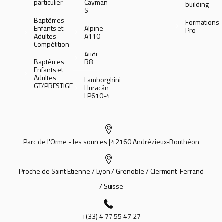
particulier
Cayman
building
S
Baptêmes
Formations
Enfants et
Alpine
Pro
Adultes
A110
Compétition
Audi
Baptêmes
R8
Enfants et
Adultes
Lamborghini
GT/PRESTIGE
Huracán
LP610-4
Parc de l'Orme - les sources | 42160 Andrézieux-Bouthéon
Proche de Saint Etienne / Lyon / Grenoble / Clermont-Ferrand
/ Suisse
+(33) 4 77 55 47 27