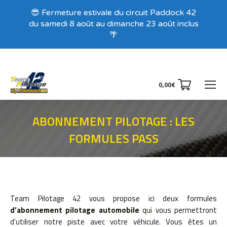
Recevez nos offres exclusives !
😎 Fermeture estivale du circuit Paddock 42
du samedi 8 août au dimanche 23 août inclus
🌴
0,00
€
ABONNEMENT PILOTAGE : LES
FORMULES PASS
Vous êtes ici :
Team Pilotage 42 vous propose ici deux formules
d’abonnement pilotage automobile
qui vous permettront
d’utiliser notre piste avec votre véhicule. Vous êtes un