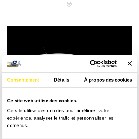
Consentement
Détails
À propos des cookies
Ce site web utilise des cookies.
Ce site utilise des cookies pour améliorer votre
Accès Piste – Rouler sur circuit avec sa voiture
expérience, analyser le trafic et personnaliser les
A partir de
80,00
€
contenus.
PLUS D'INFOS