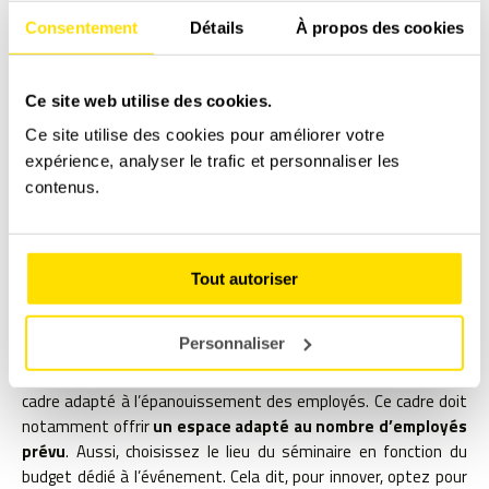
Consentement
Détails
À propos des cookies
Ce site web utilise des cookies.
Ce site utilise des cookies pour améliorer votre
expérience, analyser le trafic et personnaliser les
contenus.
ORGANISER UN SÉMINAIRE
Tout autoriser
D’ENTREPRISE DANS UN CADRE
ORIGINAL : UN CIRCUIT AUTO
Personnaliser
Il est important d’organiser un séminaire d’entreprise dans un
cadre adapté à l’épanouissement des employés. Ce cadre doit
notamment offrir
un espace adapté au nombre d’
employ
é
s
pr
évu
. Aussi, choisissez le lieu du séminaire en fonction du
budget dédié à l’événement. Cela dit, pour innover, optez pour