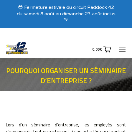
😎 Fermeture estivale du circuit Paddock 42
du samedi 8 août au dimanche 23 août inclus
🌴
0,00
€
POURQUOI ORGANISER UN SÉMINAIRE
D’ENTREPRISE ?
Vous êtes ici :
Lors d’un séminaire d’entreprise, les employés sont
récompensés tout en participant à des activités qui stimulent