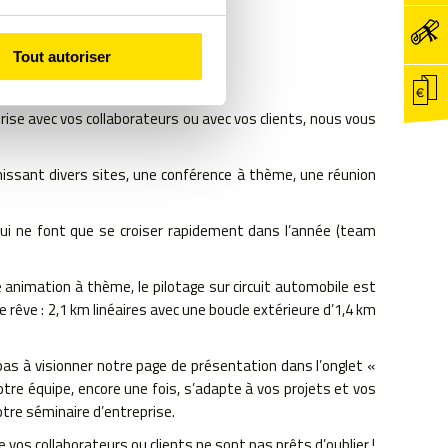
Tout autoriser
DISPOSITION
ise avec vos collaborateurs ou avec vos clients, nous vous
unissant divers sites, une conférence à thème, une réunion
 qui ne font que se croiser rapidement dans l’année (team
animation à thème, le pilotage sur circuit automobile est
 rêve : 2,1 km linéaires avec une boucle extérieure d’1,4 km
 pas à visionner notre page de présentation dans l’onglet «
tre équipe, encore une fois, s’adapte à vos projets et vos
otre séminaire d’entreprise.
e vos collaborateurs ou clients ne sont pas prêts d’oublier !