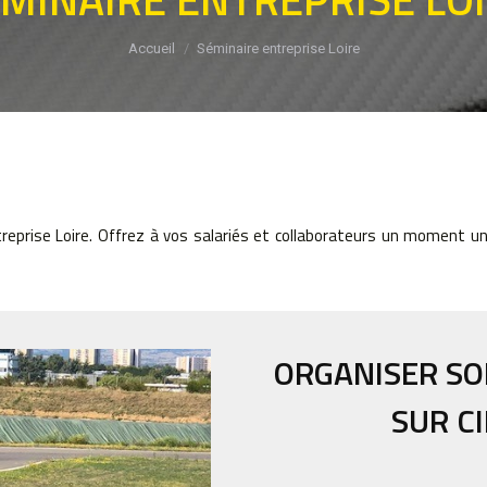
Vous êtes ici :
Accueil
Séminaire entreprise Loire
reprise Loire. Offrez à vos salariés et collaborateurs un moment un
ORGANISER SO
SUR C