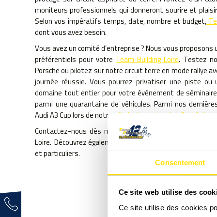
moniteurs professionnels qui donneront sourire et plaisir
Selon vos impératifs temps, date, nombre et budget,
Te
dont vous avez besoin.
Vous avez un comité d’entreprise ? Nous vous proposons un
préférentiels pour votre
Team Building Loire
. Testez n
Porsche ou pilotez sur notre circuit terre en mode rallye a
journée réussie. Vous pourrez privatiser une piste ou 
domaine tout entier pour votre événement de séminaire d
parmi une quarantaine de véhicules. Parmi nos dernières
Audi A3 Cup lors de notre
séminaire entreprise Andrézieux
.
Contactez-nous dès maintenant pour plus d’informatio
Loire. Découvrez également notre offre de
formation cond
et particuliers.
Consentement
Exemple d’une journée de sémi
Ce site web utilise des cook
Ce site utilise des cookies p