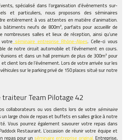
vents, spécialisé dans l’organisation d’événements sur-
els et particuliers, nous proposons des séminaires
dre entièrement à vos attentes en matière d’animation.
 bâtiments neufs de 800m², parfaits pour accueillir de
e nombreuses salles et lieux de réception, ainsi qu’une
 votre
séminaire entreprise Rhône-Alpes
. Celle-ci vous
ble de notre circuit automobile et l’événement en cours.
réunions et dans un hall premium de plus de 300m² pour
s et client lors de l’événement. Lors de votre arrivée sur les
véhicules sur le parking privé de 150 places situé sur notre
e traiteur Team Pilotage 42
os collaborateurs ou vos clients lors de votre
séminaire
 un large choix de repas et buffets en salles grâce à notre
lité. Vous pourrez également savourer votre repas dans
Paddock Restaurant. L’occasion de réunir votre équipe et
on repas pour un
séminaire entreprise original.
Entreprise,