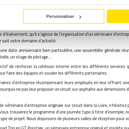
Personnaliser
NS NOTRE EXPÉRIENCE À VOTRE 
d’événement, qu’il s’agisse de l’organisation d’un séminaire d’entrepr
 soit votre domaine d’activité.
à une date anniversaire bien particulière, une assemblée générale ré
tielle, un stage de pilotage…
ctif de renforcer la cohésion interne entre les différents services
 pour faire des équipes et souder les différents partenaires.
ires d’entreprise récompensant leurs employés en leur offrant une 
pourquoi ne pas leur proposer un circuit sur asphalte aux dimensions de
séminaire d’entreprise originale sur circuit dans la Loire, n’hésitez
Vous trouverez le programme d’une journée type à titre d’exemple, no
type de projet. Nous disposons de plusieurs salles de réception pour v
oad Trip en GT Prestige, un séminaire entreprise original et insolite qu