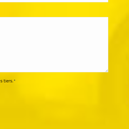
s tiers.
*