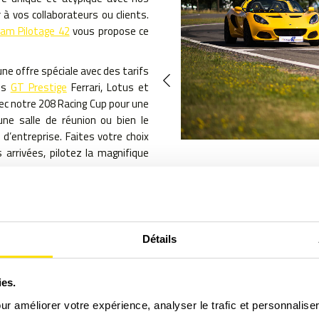
 à vos collaborateurs ou clients.
am Pilotage 42
vous propose ce
e offre spéciale avec des tarifs
os
GT Prestige
Ferrari, Lotus et
vec notre 208 Racing Cup pour une
une salle de réunion ou bien le
’entreprise. Faites votre choix
 arrivées, pilotez la magnifique
ns sur un séminaire entreprise
uite préventive
pour entreprises
Détails
naire
ies.
our améliorer votre expérience, analyser le trafic et personnalise