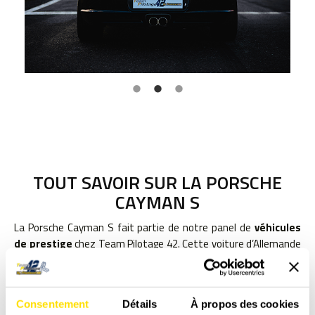
TOUT SAVOIR SUR LA PORSCHE
CAYMAN S
La Porsche Cayman S fait partie de notre panel de
véhicules
de prestige
chez Team Pilotage 42. Cette voiture d’Allemande
et ses
300 chevaux
vous feront connaître les
sensations de
grandes vitesses
en quelques secondes. En effet, elle peut
s’offrir une
vitesse de pointe à 277km/h.
De plus, d’une
Consentement
Détails
À propos des cookies
grande souplesse
, elle est facilement maniable avec sa
boite