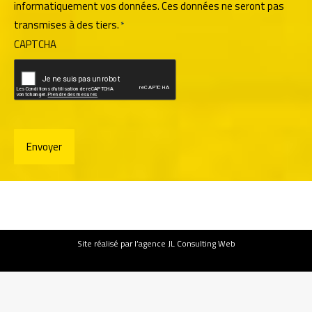
informatiquement vos données. Ces données ne seront pas
*
transmises à des tiers.
*
CAPTCHA
Site
réalisé par l’agence JL Consulting Web