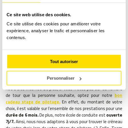
manuelle à 6 rapports.
Enfin, soyez époustouflés par son
confort de conduite incomparable lors de votre
stage de
Ce site web utilise des cookies.
conduite Porsche dans la Loire.
Ce site utilise des cookies pour améliorer votre
expérience, analyser le trafic et personnaliser les
Découvrir le véhicule
contenus.
Tout autoriser
OFFRIR UN STAGE DE CONDUITE
Vous souhaitez offrir un
stage de conduite Porsche
? C’est
Personnaliser
possible ! En effet, il vous suffit de commander le produit sur
notre site internet. De plus, si vous n’êtes pas sûr du nombre
de tour que la personne souhaite, optez pour notre
bon
cadeau stage de pilotage.
En effet, du montant de votre
choix, il est valable sur l’ensemble de nos prestations pour une
durée de 6 mois.
De plus, notre école de conduite est
ouverte
7j/7.
Ainsi, nous nous adaptons à vous pour trouver le créneau