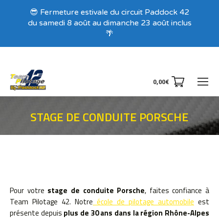
😎 Fermeture estivale du circuit Paddock 42
du samedi 8 août au dimanche 23 août inclus
🌴
0,00
€
STAGE DE CONDUITE PORSCHE
Vous êtes ici :
Pour votre
stage de conduite Porsche
, faites confiance à
Team Pilotage 42. Notre
école de pilotage automobile
est
présente depuis
plus de 30 ans dans la région Rhône-Alpes