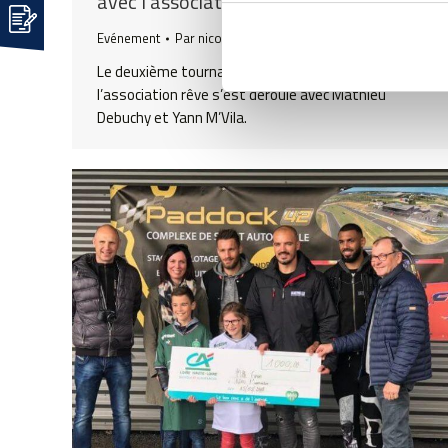
avec l’association rêves
Evénement
Par
nicolas
16/07/2018
Le deuxième tournage des pilotes du cœur avec
l’association rêve s’est déroulé avec Mathieu
Debuchy et Yann M’Vila.