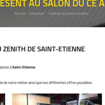
ÉSENT AU SALON DU CE À
Vous êtes ici :
Accueil
Evénement
Paddock 42 présent au salon…
 ZENITH DE SAINT-ETIENNE
reprise à
Saint-Etienne
.
 de notre métier ainsi que nos différentes offres possibles.