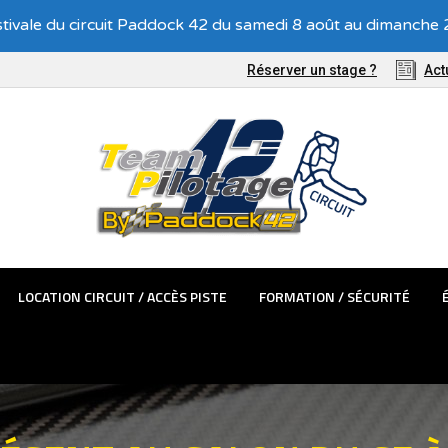
Recevez nos offres exclusives !
tivale du circuit Paddock 42 du samedi 8 août au dimanche 2
TÊMES PASSAGER
LOCATION CIRCUIT / ACCÈS PISTE
FORMATIO
Réserver un stage ?
Act
LOCATION CIRCUIT / ACCÈS PISTE
FORMATION / SÉCURITÉ