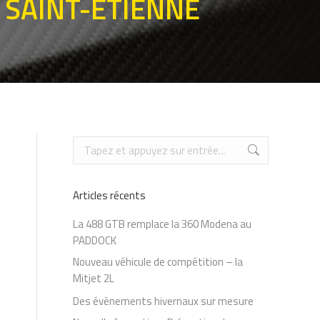
 SAINT-ETIENNE
Recherche
:
Articles récents
La 488 GTB remplace la 360 Modena au
PADDOCK
Nouveau véhicule de compétition – la
Mitjet 2L
Des évènements hivernaux sur mesure