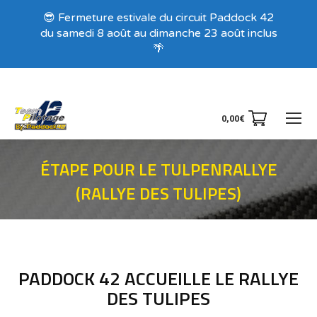
Recevez nos offres exclusives !
😎 Fermeture estivale du circuit Paddock 42
du samedi 8 août au dimanche 23 août inclus
🌴
0,00
€
ÉTAPE POUR LE TULPENRALLYE
(RALLYE DES TULIPES)
Vous êtes ici :
PADDOCK 42 ACCUEILLE LE RALLYE
DES TULIPES