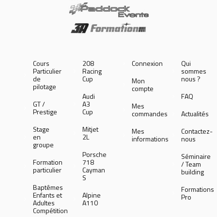
Cours
208
Connexion
Qui
Particulier
Racing
sommes
de
Cup
nous ?
Mon
pilotage
compte
Audi
FAQ
GT /
A3
Mes
Prestige
Cup
commandes
Actualités
Stage
Mitjet
Mes
Contactez-
en
2L
informations
nous
groupe
Porsche
Séminaire
Formation
718
/ Team
particulier
Cayman
building
S
Baptêmes
Formations
Enfants et
Alpine
Pro
Adultes
A110
Compétition