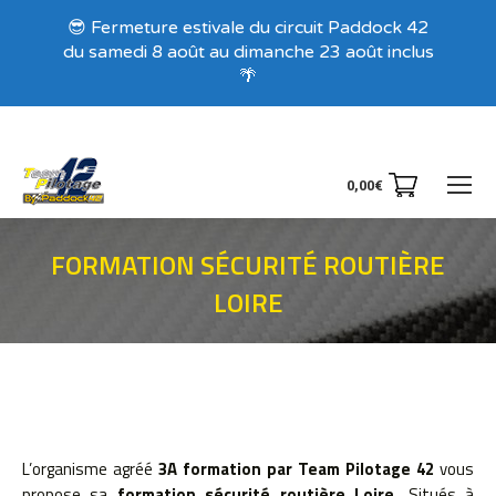
😎 Fermeture estivale du circuit Paddock 42
du samedi 8 août au dimanche 23 août inclus
🌴
0,00
€
FORMATION SÉCURITÉ ROUTIÈRE
LOIRE
Vous êtes ici :
L’organisme agréé
3A formation par Team Pilotage 42
vous
propose sa
formation sécurité routière Loire.
Situés à