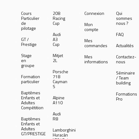
Cours
208
Connexion
Qui
Particulier
Racing
sommes
de
Cup
nous ?
Mon
pilotage
compte
Audi
FAQ
GT /
A3
Mes
Prestige
Cup
commandes
Actualités
Stage
Mitjet
Mes
Contactez-
en
2L
informations
nous
groupe
Porsche
Séminaire
Formation
718
/ Team
particulier
Cayman
building
S
Baptêmes
Formations
Enfants et
Alpine
Pro
Adultes
A110
Compétition
Audi
Baptêmes
R8
Enfants et
Adultes
Lamborghini
GT/PRESTIGE
Huracán