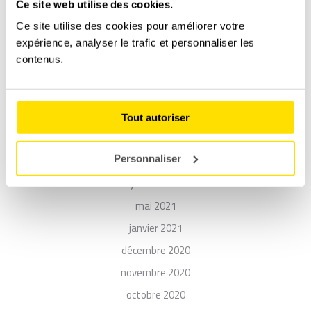
Ce site web utilise des cookies.
mai 2023
Ce site utilise des cookies pour améliorer votre
avril 2023
expérience, analyser le trafic et personnaliser les
mars 2023
contenus.
décembre 2022
novembre 2022
octobre 2022
Tout autoriser
septembre 2022
Personnaliser
août 2022
juillet 2022
mai 2021
janvier 2021
décembre 2020
novembre 2020
octobre 2020