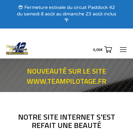
Recevez nos offres exclusives !
😎 Fermeture estivale du circuit Paddock 42
du samedi 8 août au dimanche 23 août inclus
🌴
0,00
€
NOUVEAUTÉ SUR LE SITE
WWW.TEAMPILOTAGE.FR
Vous êtes ici :
NOTRE SITE INTERNET S'EST
REFAIT UNE BEAUTÉ