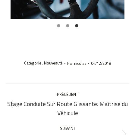
Catégorie :
Nouveauté
Par
nicolas
04/12/2018
NAVIGATION
ARTICLE
PRÉCÉDENT
Stage Conduite Sur Route Glissante: Maîtrise du
Article
Véhicule
précédent
:
SUIVANT