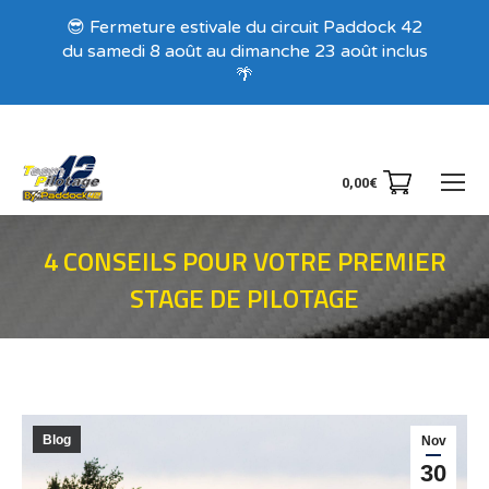
Recevez nos offres exclusives !
😎 Fermeture estivale du circuit Paddock 42
du samedi 8 août au dimanche 23 août inclus
🌴
0,00
€
4 CONSEILS POUR VOTRE PREMIER
STAGE DE PILOTAGE
Vous êtes ici :
Blog
Nov
30