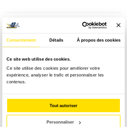
NAVIGATION
ARTICLE
PRÉCÉDENT
À quoi servent les ailerons des véhicules ?
Article
précédent
Consentement
Détails
À propos des cookies
:
SUIVANT
Pourquoi offrir un baptême de pilotage pour
Article
Ce site web utilise des cookies.
Noël ?
suivant
Ce site utilise des cookies pour améliorer votre
:
expérience, analyser le trafic et personnaliser les
contenus.
Related Posts
Tout autoriser
La 488 GTB remplace la 360 Modena au
PADDOCK
Personnaliser