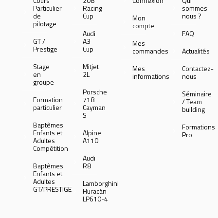
Cours
208
Connexion
Qui
Particulier
Racing
sommes
de
Cup
nous ?
Mon
pilotage
compte
Audi
FAQ
GT /
A3
Mes
Prestige
Cup
commandes
Actualités
Stage
Mitjet
Mes
Contactez-
en
2L
informations
nous
groupe
Porsche
Séminaire
Formation
718
/ Team
particulier
Cayman
building
S
Baptêmes
Formations
Enfants et
Alpine
Pro
Adultes
A110
Compétition
Audi
Baptêmes
R8
Enfants et
Adultes
Lamborghini
GT/PRESTIGE
Huracán
LP610-4