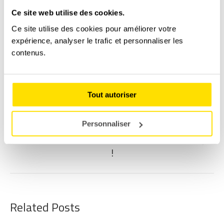
Ce site web utilise des cookies.
Catégorie :
Formation
Par
Julien LAYRAL
24/12/2020
Ce site utilise des cookies pour améliorer votre
expérience, analyser le trafic et personnaliser les
NAVIGATION
contenus.
ARTICLE
PRÉCÉDENT
Pourquoi offrir un baptême de pilotage pour
Article
Noël ?
Tout autoriser
précédent
:
SUIVANT
Personnaliser
Offre un stage de pilotage pour la Saint-Valentin
Article
!
suivant
:
Related Posts