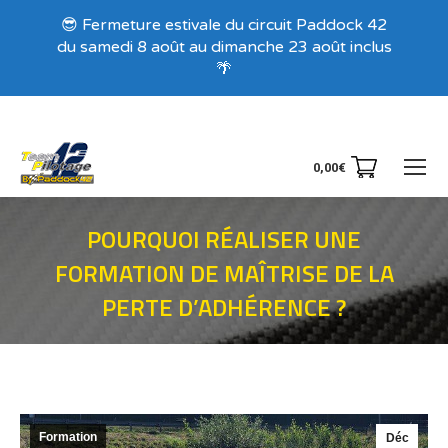
Recevez nos offres exclusives !
😎 Fermeture estivale du circuit Paddock 42
du samedi 8 août au dimanche 23 août inclus
🌴
0,00
€
POURQUOI RÉALISER UNE
FORMATION DE MAÎTRISE DE LA
PERTE D’ADHÉRENCE ?
Vous êtes ici :
Formation
Déc