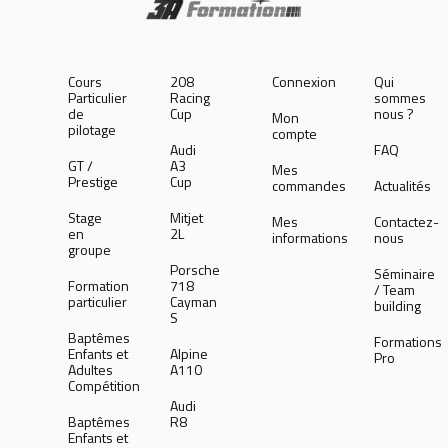
Cours
208
Connexion
Qui
Particulier
Racing
sommes
de
Cup
nous ?
Mon
pilotage
compte
Audi
FAQ
GT /
A3
Mes
Prestige
Cup
commandes
Actualités
Stage
Mitjet
Mes
Contactez-
en
2L
informations
nous
groupe
Porsche
Séminaire
Formation
718
/ Team
particulier
Cayman
building
S
Baptêmes
Formations
Enfants et
Alpine
Pro
Adultes
A110
Compétition
Audi
Baptêmes
R8
Enfants et