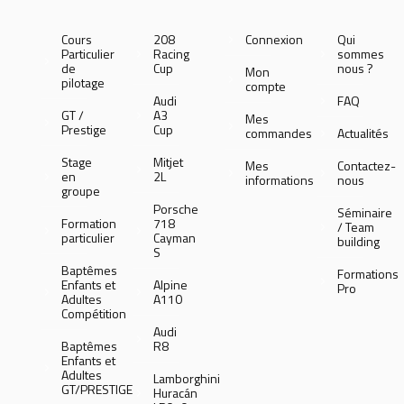
Cours
208
Connexion
Qui
Particulier
Racing
sommes
de
Cup
nous ?
Mon
pilotage
compte
Audi
FAQ
GT /
A3
Mes
Prestige
Cup
commandes
Actualités
Stage
Mitjet
Mes
Contactez-
en
2L
informations
nous
groupe
Porsche
Séminaire
Formation
718
/ Team
particulier
Cayman
building
S
Baptêmes
Formations
Enfants et
Alpine
Pro
Adultes
A110
Compétition
Audi
Baptêmes
R8
Enfants et
Adultes
Lamborghini
GT/PRESTIGE
Huracán