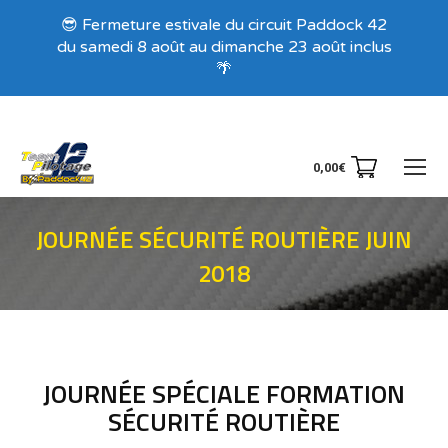
Recevez nos offres exclusives !
😎 Fermeture estivale du circuit Paddock 42
du samedi 8 août au dimanche 23 août inclus
🌴
0,00
€
JOURNÉE SÉCURITÉ ROUTIÈRE JUIN
2018
Vous êtes ici :
JOURNÉE SPÉCIALE FORMATION
SÉCURITÉ ROUTIÈRE