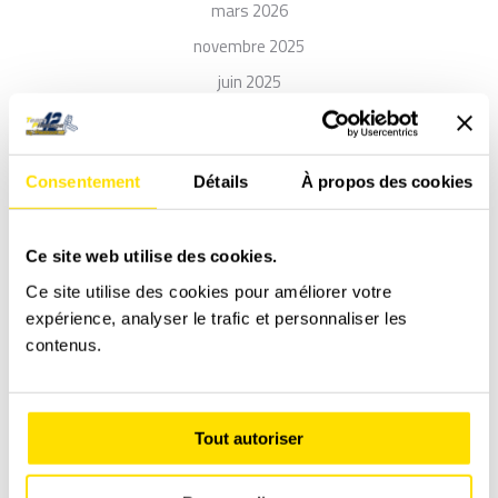
mars 2026
novembre 2025
juin 2025
avril 2025
janvier 2025
Consentement
Détails
À propos des cookies
novembre 2024
octobre 2024
Ce site web utilise des cookies.
août 2024
Ce site utilise des cookies pour améliorer votre
mai 2024
expérience, analyser le trafic et personnaliser les
avril 2024
contenus.
décembre 2023
octobre 2023
juillet 2023
Tout autoriser
juin 2023