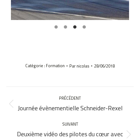
Catégorie :
Formation
Par
nicolas
28/06/2018
NAVIGATION
ARTICLE
PRÉCÉDENT
Journée évènementielle Schneider-Rexel
Article
précédent
:
SUIVANT
Deuxième vidéo des pilotes du cœur avec
Article