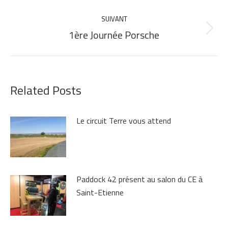
précédent
:
SUIVANT
1ère Journée Porsche
Article
suivant
:
Related Posts
Le circuit Terre vous attend
Paddock 42 présent au salon du CE à
Saint-Etienne