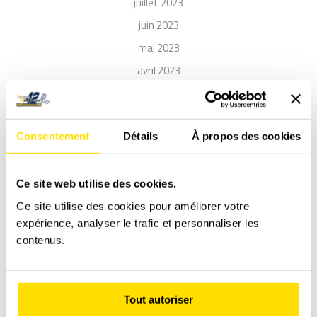
juillet 2023
juin 2023
mai 2023
avril 2023
mars 2023
décembre 2022
Consentement
Détails
À propos des cookies
novembre 2022
octobre 2022
septembre 2022
Ce site web utilise des cookies.
août 2022
Ce site utilise des cookies pour améliorer votre
expérience, analyser le trafic et personnaliser les
juillet 2022
contenus.
mai 2021
janvier 2021
décembre 2020
Tout autoriser