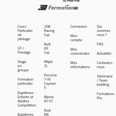
Cours
208
Connexion
Qui
Particulier
Racing
sommes
de
Cup
nous ?
Mon
pilotage
compte
Audi
FAQ
GT /
A3
Mes
Prestige
Cup
commandes
Actualités
Stage
Mitjet
Mes
Contactez-
en
2L
informations
nous
groupe
Porsche
Séminaire
Formation
718
/ Team
particulier
Cayman
building
S
Baptêmes
Formations
Enfants et
Alpine
Pro
Adultes
A110
Compétition
Audi
Baptêmes
R8