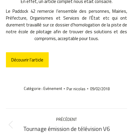
En effet, un article complet nous était consacré.
Le Paddock 42 remercie l’ensemble des personnes, Mairies,
Préfecture, Organismes et Services de l’État etc qui ont
durement travaillé sur ce dossier d’homologation de la piste de
notre école de pilotage afin de trouver des solutions et des
compromis, acceptable pour tous.
Découvrir l’article
Catégorie :
Evénement
Par
nicolas
09/02/2018
NAVIGATION
ARTICLE
PRÉCÉDENT
Tournage émission de télévision V6
Article